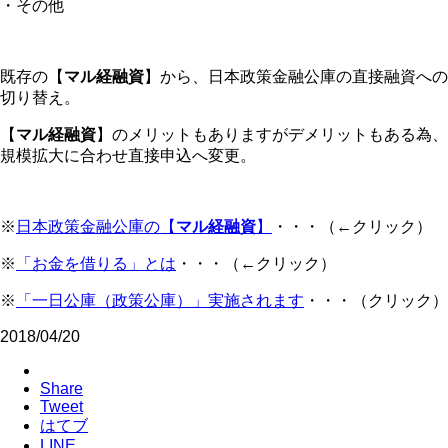
・その他
既存の【
マル経融資
】から、日本政策金融公庫の直接融資への
切り替え。
【
マル経融資
】のメリットもありますがデメリットもある為、
規模拡大に合わせ直接申込へ変更。
※
日本政策金融公庫の【
マル経融資
】
・・・（←クリック）
※
「お金を借りる」とは
・・・（←クリック）
※
「一日公庫（政策公庫）」実施されます
・・・（クリック）
2018/04/20
Share
Tweet
はてブ
LINE