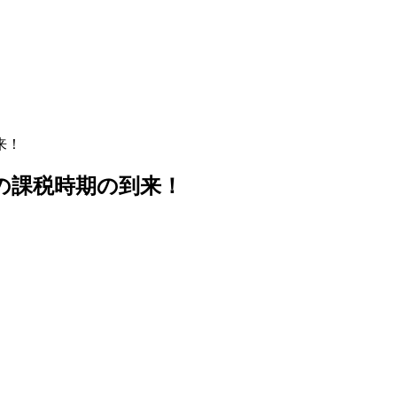
来！
の課税時期の到来！