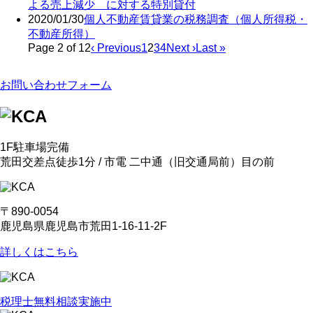
よる売上減少 に対する特別貸付
2020/01/30
個人不動産賃貸業の税務調査（個人所得税・
不動産所得）
Page 2 of 12
‹ Previous
1
2
3
4
Next ›
Last »
お問い合わせフォーム
1F駐車場完備
荒田交差点徒歩1分 / 市電 二中通
（旧交通局前）
目の前
〒890-0054
鹿児島県鹿児島市荒田1-16-11-2F
詳しくはこちら
税理士無料相談実施中