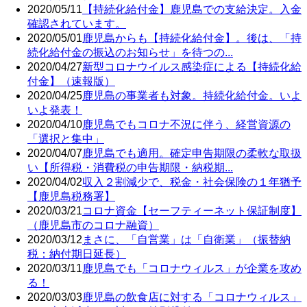
2020/05/11
【持続化給付金】鹿児島での支給決定。入金
確認されています。
2020/05/01
鹿児島からも【持続化給付金】。後は、「持
続化給付金の振込のお知らせ」を待つの...
2020/04/27
新型コロナウイルス感染症による【持続化給
付金】（速報版）
2020/04/25
鹿児島の事業者も対象。持続化給付金。いよ
いよ発表！
2020/04/10
鹿児島でもコロナ不況に伴う、経営資源の
「選択と集中」
2020/04/07
鹿児島でも適用。確定申告期限の柔軟な取扱
い【所得税・消費税の申告期限・納税期...
2020/04/02
収入２割減少で、税金・社会保険の１年猶予
【鹿児島税務署】
2020/03/21
コロナ資金【セーフティーネット保証制度】
（鹿児島市のコロナ融資）
2020/03/12
まさに、「自営業」は「自衛業」（振替納
税：納付期日延長）
2020/03/11
鹿児島でも「コロナウィルス」が企業を攻め
る！
2020/03/03
鹿児島の飲食店に対する「コロナウィルス」