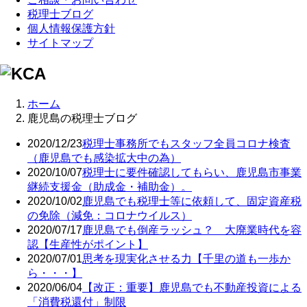
税理士ブログ
個人情報保護方針
サイトマップ
ホーム
鹿児島の税理士ブログ
2020/12/23
税理士事務所でもスタッフ全員コロナ検査
（鹿児島でも感染拡大中の為）
2020/10/07
税理士に要件確認してもらい、鹿児島市事業
継続支援金（助成金・補助金）。
2020/10/02
鹿児島でも税理士等に依頼して、固定資産税
の免除（減免：コロナウイルス）
2020/07/17
鹿児島でも倒産ラッシュ？ 大廃業時代を容
認【生産性がポイント】
2020/07/01
思考を現実化させる力【千里の道も一歩か
ら・・・】
2020/06/04
【改正：重要】鹿児島でも不動産投資による
「消費税還付」制限